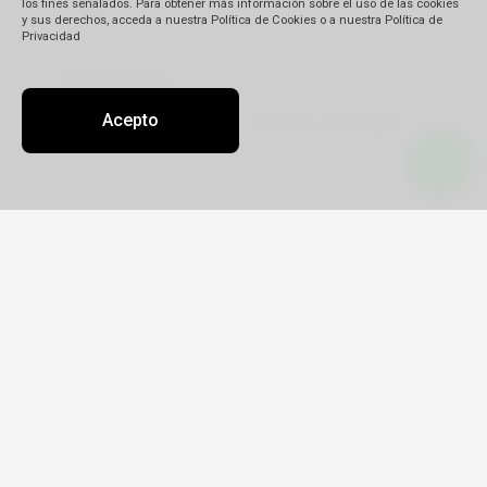
los fines señalados. Para obtener más información sobre el uso de las cookies
y sus derechos, acceda a nuestra Política de Cookies o a nuestra Política de
Privacidad
Descripción
(*)
Acepto
Detalle de su reclamo:
Tipo
Reclamo
Queja
Pedido